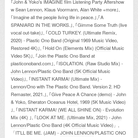
｢John & Yoko's IMAGINE film Listening Party Aftershow
w
Sean Lennon
, Klaus Voormann,
Alan
White +more｣,
｢Imagine all the people living life in peace.｣,｢A
SPANIARD IN THE WORKS.｣, ｢Gimme Some Truth (live
vocal out-take)｣, ｢COLD TURKEY. (Ultimate Remix,
2020) - Plastic Ono Band (Original 1969 Music Video,
Restored 4K)｣, ｢Hold On (Elements Mix) (
Official
Music
Video 5K)｣, ｢Join the Plastic Ono Band at
plasticonoband.com｣, ｢ISOLATION. (Raw Studio Mix) -
John Lennon
/Plastic Ono Band (5K
Official
Music
Video)｣, ｢INSTANT KARMA! (Ultimate Mix) -
Lennon
/Ono with The Plastic Ono Band. Version 2. HD
Remaster, 2021.｣, ｢Give Peace A Chance (demo) - John
& Yoko, Sheraton Oceanus
Hotel
, 1969 (5K Music Video)
｣, ｢INSTANT KARMA! (WE ALL SHINE ON) - Evolution
Mix (4K) ｣, ｢LOOK AT ME. (Ultimate Mix, 2021) -
John
Lennon
/Plastic Ono Band (4K
Official
Music Video)」,
「IT'LL BE ME. (JAM) -
JOHN LENNON
/PLASTIC ONO