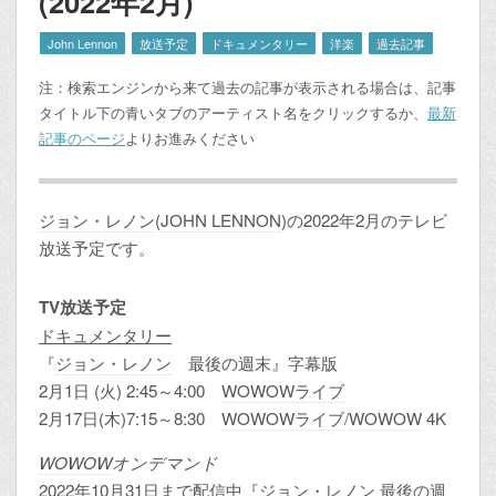
(2022年2月)
John Lennon
放送予定
ドキュメンタリー
洋楽
過去記事
注：検索エンジンから来て過去の記事が表示される場合は、記事
タイトル下の青いタブのアーティスト名をクリックするか、
最新
記事のページ
よりお進みください
ジョン・レノン
(
JOHN LENNON
)の2022年2月のテレビ
放送予定です。
TV放送予定
ドキュメンタリー
『
ジョン・レノン
最後の週末』字幕版
2月1日 (火) 2:45～4:00
WOWOWライブ
2月17日(木)7:15～8:30
WOWOWライブ
/
WOWOW
4K
WOWOW
オンデマンド
2022年10月31日まで配信中『
ジョン・レノン
最後の週